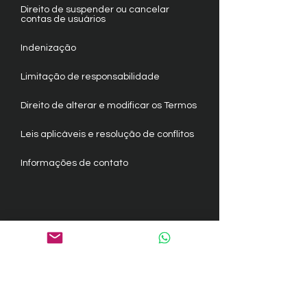
Direito de suspender ou cancelar
contas de usuários
Indenização
Limitação de responsabilidade
Direito de alterar e modificar os Termos
Leis aplicáveis e resolução de conflitos
Informações de contato
Confira nosso artigo de suporte para
obter mais informações sobre nossos
Termos e Condições.
As informações fornecidas aqui são